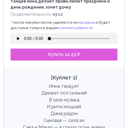
танцев инна,делает брови,любит праздники и
день рождения, хочет дочку
Продолжительность:
03:12
*
после покупки песня удаляется из
магазина
и будет
доступна только в вашем
личном кабинете
Купить за 49 ₽
[Куплет 1]
Инна танцует
Движет пол сильней
В зале музыка
И ритм мощней
Дима рядом
Сыновья — сила их
Сава и Макар — в глазах огонь живых