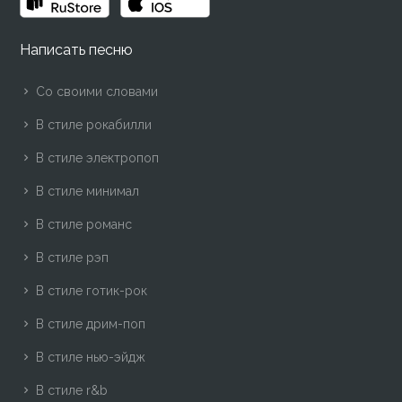
Написать песню
Со своими словами
В стиле рокабилли
В стиле электропоп
В стиле минимал
В стиле романс
В стиле рэп
В стиле готик-рок
В стиле дрим-поп
В стиле нью-эйдж
В стиле r&b