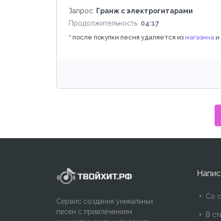
Запрос:
Гранж с электрогитарами
Продолжительность:
04:17
*
после покупки песня удаляется из
магазина
и
Напис
Со с
Сервис создания уникальных
песен с привлечением
В ст