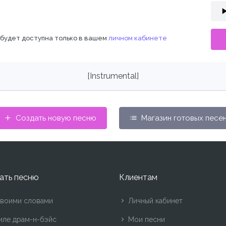
 будет доступна только в вашем
личном кабинете
[Instrumental]
Создать новую песню
Магазин готовых песе
ать песню
Клиентам
воими словами
Личный кабинет
иле драм-н-бэйс
Мои песни