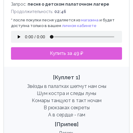
Запрос:
песня о детском палаточном лагере
Продолжительность:
02:46
*
после покупки песня удаляется из
магазина
и будет
доступна только в вашем
личном кабинете
Купить за 49 ₽
[Куплет 1]
Звёзды в палатках шепчут нам сны
Шум костра и следы луны
Комары танцуют в такт ночам
В рюкзаках секреты
А в сердце - гам
[Припев]