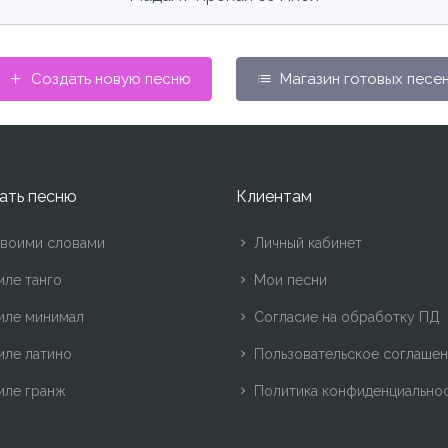
Создать новую песню
Магазин готовых песе
ать песню
Клиентам
воими словами
Личный кабинет
иле танго
Мои песни
иле минимал
Согласие на обработку ПД
иле латино
Пользовательское соглаше
иле гранж
Политика конфиденциально
иле соул