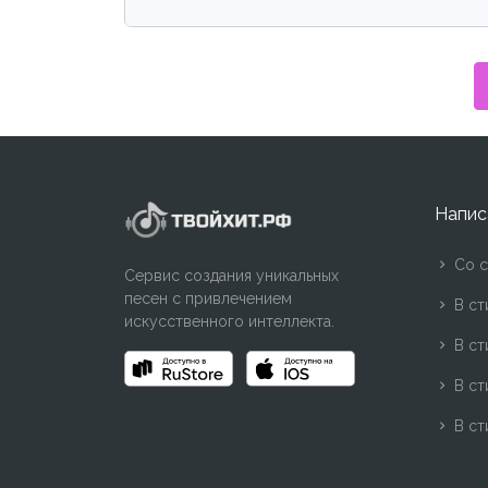
Напис
Со с
Сервис создания уникальных
песен с привлечением
В ст
искусственного интеллекта.
В ст
В ст
В ст
В ст